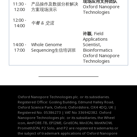
现场应用支持团队
11:30 -
产品操作及数据分析解决
Oxford Nanopore
12:00
方案现场演示
Technologies
12:00 -
午餐 & 交流
14:00
许颖
,
Field
Applications
14:00 -
Whole Genome
Scientist,
17:00
Sequencing生信培训班
Bioinformatics
Oxford Nanopore
Technologies
Oxford Nanopore Technologies plc. or its subsidiaries.
Registered Office: Gosling Building, Edmund Halley Road,
Oxford Science Park, Oxford, Oxfordshire, OX4 4DQ, UK |
Registered No. 05386273 | VAT No 336942382. Oxford
Nanopore Technologies plc. or its subsidiaries, the Wheel
icon, AmPORE-TB, EPI2ME, GridION, MinION, MinKNOW,
PromethION, P2 Solo, and P2 are registered trademarks or
the subject of trademark applications of Oxford Nanopore