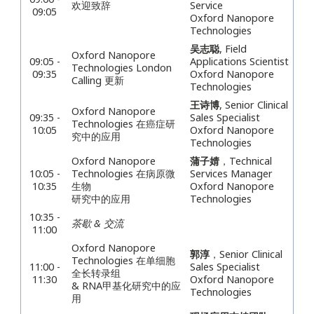
欢迎致辞
Service
09:05
Oxford Nanopore
Technologies
吴志聪
, Field
Oxford Nanopore
09:05 -
Applications Scientist
Technologies London
09:35
Oxford Nanopore
Calling 更新
Technologies
王诗博
,
Senior Clinical
Oxford Nanopore
09:35 -
Sales Specialist
Technologies 在癌症研
10:05
Oxford Nanopore
究中的应用
Technologies
Oxford Nanopore
蒲子婧
，Technical
10:05 -
Technologies 在病原微
Services Manager
10:35
生物
Oxford Nanopore
研究中的应用
Technologies
10:35 -
茶歇 & 交流
11:00
Oxford Nanopore
郭淳
，
Senior Clinical
Technologies 在单细胞
11:00 -
Sales Specialist
全长转录组
11:30
Oxford Nanopore
& RNA甲基化研究中的应
Technologies
用